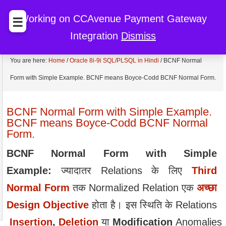
BccFalna.com
EBook Store
My Cart
My Account
Working on CCAvenue Payment Gateway
☰
Integration
Dismiss
Discount
You are here:
Home
/
Oracle 8i-9i SQL/PLSQL in Hindi
/
BCNF Normal
Form with Simple Example. BCNF means Boyce-Codd BCNF Normal Form.
BCNF Normal Form with Simple Example.
BCNF means Boyce-Codd BCNF Normal
Form.
BCNF Normal Form with Simple
Example:
ज्यादातर Relations के लिए
Third
Normal Form
तक Normalized Relation एक
अच्छा
Design Objective
होता है। इस स्थिति के Relations
Insertion
,
Deletion
या
Modification
Anomalies