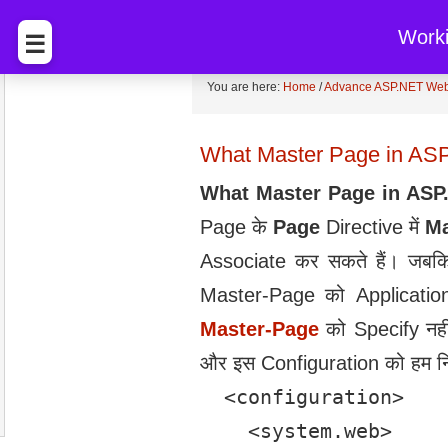
BccFalna.com
EBook Sto
Work
☰
You are here:
Home
/
Advance ASP.NET Web
What Master Page in AS
What Master Page in ASP
Page के
Page
Directive में
Ma
Associate कर सकते हैं। जबकि
Master-Page को Application
Master-Page
को Specify नही
और इस Configuration को हम निम
  <configuration>

    <system.web>
